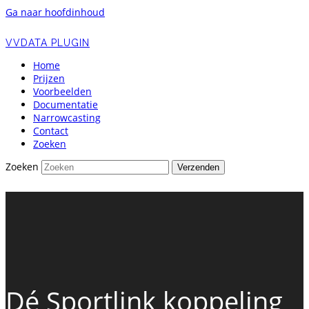
Ga naar hoofdinhoud
VVDATA PLUGIN
Home
Prijzen
Voorbeelden
Documentatie
Narrowcasting
Contact
Zoeken
Zoeken
Verzenden
Dé Sportlink koppeling