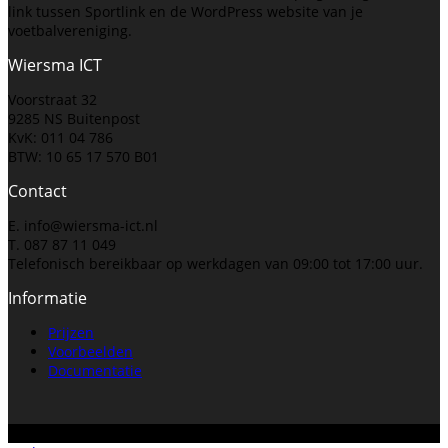
link tussen Sportlink en de WordPress website van je
voetbalvereniging.
Wiersma ICT
Voorstraat 32
9285 NS Buitenpost
KvK: 011 04 786
BTW: 10 65 17 570 B01
Contact
E. info@wiersma-ict.nl
T. 087 87 11 049
Telefonisch bereikbaar op werkdagen van 09:00 tot 17:00 uur.
Informatie
Prijzen
Voorbeelden
Documentatie
Copyright VVData / Wiersma ICT. Alle rechten voorbehouden.