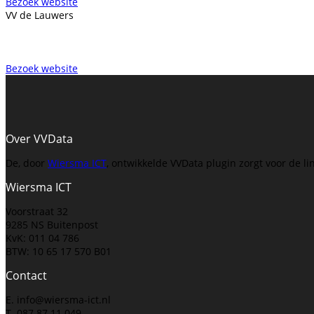
Bezoek website
VV de Lauwers
Bezoek website
Over VVData
De, door
Wiersma ICT
, ontwikkelde VVData plugin zorgt voor de l
Wiersma ICT
Voorstraat 32
9285 NS Buitenpost
KvK: 011 04 786
BTW: 10 65 17 570 B01
Contact
E. info@wiersma-ict.nl
T. 087 87 11 049