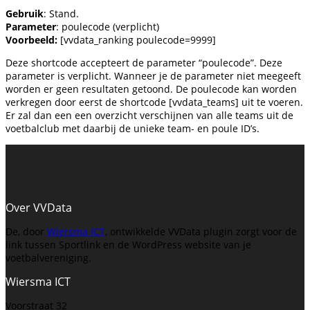
Gebruik
: Stand.
Parameter
: poulecode (verplicht)
Voorbeeld:
[vvdata_ranking poulecode=9999]
Deze shortcode accepteert de parameter “poulecode”. Deze
parameter is verplicht. Wanneer je de parameter niet meegeeft
worden er geen resultaten getoond. De poulecode kan worden
verkregen door eerst de shortcode [vvdata_teams] uit te voeren.
Er zal dan een een overzicht verschijnen van alle teams uit de
voetbalclub met daarbij de unieke team- en poule ID’s.
Over VVData
De, door
Wiersma ICT
, ontwikkelde VVData plugin zorgt voor de
link tussen Sportlink en de WordPress website van je
voetbalvereniging.
Wiersma ICT
Voorstraat 32