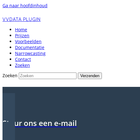
Ga naar hoofdinhoud
VVDATA PLUGIN
Home
Prijzen
Voorbeelden
Documentatie
Narrowcasting
Contact
Zoeken
Zoeken
Verzenden
Stuur ons een e-mail