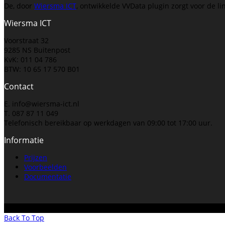
De, door
Wiersma ICT
, ontwikkelde VVData plugin zorgt voor de l
Wiersma ICT
Voorstraat 32
9285 NS Buitenpost
KvK: 011 04 786
BTW: 10 65 17 570 B01
Contact
E. info@wiersma-ict.nl
T. 087 87 11 049
Telefonisch bereikbaar op werkdagen van 09:00 tot 17:00 uur.
Informatie
Prijzen
Voorbeelden
Documentatie
Copyright VVData / Wiersma ICT. Alle rechten voorbehouden.
Back To Top