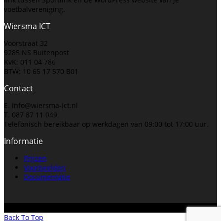
voetbalvereniging.
Wiersma ICT
Voorstraat 32
9285 NS Buitenpost
KvK: 011 04 786
BTW: 10 65 17 570 B01
Contact
E. info@wiersma-ict.nl
T. 087 87 11 049
Telefonisch bereikbaar op werkdagen van 09:00 tot 17:00 uur.
Informatie
Prijzen
Voorbeelden
Documentatie
Copyright VVData / Wiersma ICT. Alle rechten voorbehouden.
Back To Top