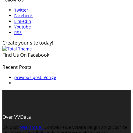
Twitter
Facebook
LinkedIn
Youtube
RSS
Create your site today!
Find Us On Facebook
Recent Posts
previous post:
Vorige
Over VVData
De, door
Wiersma ICT
, ontwikkelde VVData plugin zorgt voor de
link tussen Sportlink en de WordPress website van je